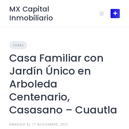
Skip
MX Capital
to
Inmobiliario
content
CASAS
Casa Familiar con
Jardín Único en
Arboleda
Centenario,
Casasano – Cuautla
AÑADIDO EL 17 NOVIEMBRE, 2021