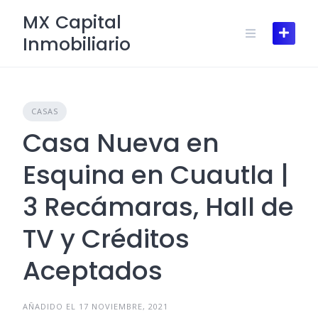
Skip
MX Capital
to
Inmobiliario
content
CASAS
Casa Nueva en
Esquina en Cuautla |
3 Recámaras, Hall de
TV y Créditos
Aceptados
AÑADIDO EL 17 NOVIEMBRE, 2021